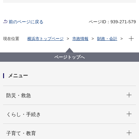
前のページに戻る
ページID：939-271-579
現在位
現在位置
横浜市トップページ
市政情報
財政・会計
市債・宝くじ・寄附
市債
ESG債
ページトップへ
メニュー
開く
防災・救急
開く
くらし・手続き
開く
子育て・教育