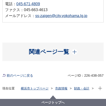
電話：
045-671-4809
ファクス：045-663-4613
メールアドレス：
ss-zaigen@city.yokohama.lg.jp
開く
関連ページ一覧
前のページに戻る
ページID：226-438-057
現在位
現在位置
横浜市トップページ
市政情報
財政・会計
市債・宝くじ・寄附
横浜市への寄附「ふるさと納税」
横浜市ふるさと納税 返礼品募集について
ページトップへ