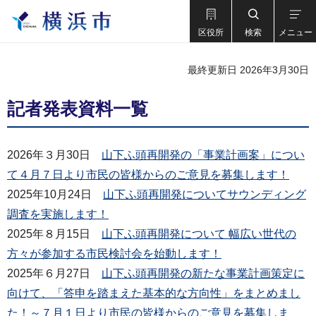
区役所
検索
メニュー
最終更新日 2026年3月30日
記者発表資料一覧
2026年３月30日
山下ふ頭再開発の「事業計画案」につい
て４月７日より市民の皆様からのご意見を募集します！
2025年10月24日
山下ふ頭再開発についてサウンディング
調査を実施します！
2025年８月15日
山下ふ頭再開発について 幅広い世代の
方々が参加する市民検討会を始動します！
2025年６月27日
山下ふ頭再開発の新たな事業計画策定に
向けて、「答申を踏まえた基本的な方向性」をまとめまし
た！～７月１日より市民の皆様からのご意見を募集しま