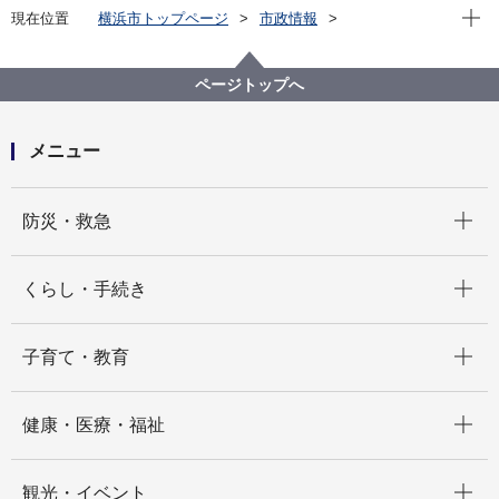
現在位
現在位置
横浜市トップページ
市政情報
横浜市について
横浜港について
港湾局基本情報
計画・方針
山下ふ頭の再開発
山下ふ頭再開発
ページトップへ
記者発表資料一覧
メニュー
開く
防災・救急
開く
くらし・手続き
開く
子育て・教育
開く
健康・医療・福祉
開く
観光・イベント