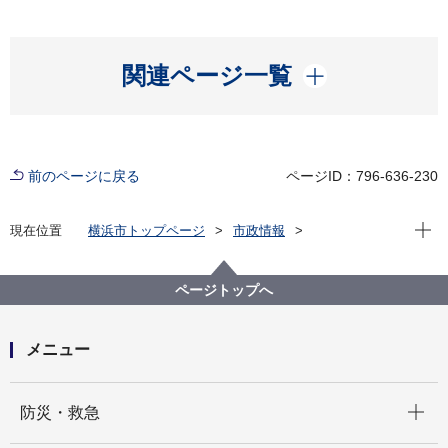
開く
関連ページ一覧
前のページに戻る
ページID：796-636-230
現在位
現在位置
横浜市トップページ
市政情報
広報・広聴・報道
記者発表
港湾局
記者発表 2023年度
山下ふ頭再開発の新たな事業計画策定に向けた市民意
ページトップへ
見募集等（令和４年11月～５年2月実施）の結果概要に
ついて
メニュー
開く
防災・救急