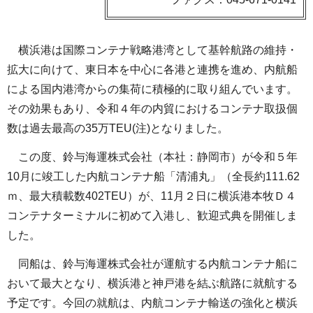
横浜港は国際コンテナ戦略港湾として基幹航路の維持・
拡大に向けて、東日本を中心に各港と連携を進め、内航船
による国内港湾からの集荷に積極的に取り組んでいます。
その効果もあり、令和４年の内貿におけるコンテナ取扱個
数は過去最高の35万TEU(注)となりました。
この度、鈴与海運株式会社（本社：静岡市）が令和５年
10月に竣工した内航コンテナ船「清浦丸」（全長約111.62
ｍ、最大積載数402TEU）が、11月２日に横浜港本牧Ｄ４
コンテナターミナルに初めて入港し、歓迎式典を開催しま
した。
同船は、鈴与海運株式会社が運航する内航コンテナ船に
おいて最大となり、横浜港と神戸港を結ぶ航路に就航する
予定です。今回の就航は、内航コンテナ輸送の強化と横浜