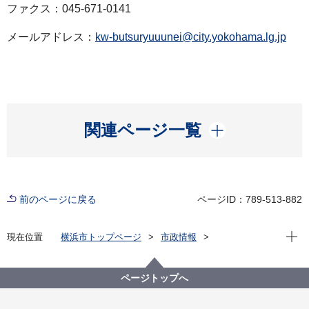
ファクス：045-671-0141
メールアドレス：
kw-butsuryuuunei@city.yokohama.lg.jp
開く
関連ページ一覧
前のページに戻る
ページID：789-513-882
現在位
現在位置
横浜市トップページ
市政情報
広報・広聴・報道
記者発表
港湾局
記者発表 2023年度
横浜港本牧ふ頭に、鈴与海運（株）の 400TEU型の内
ページトップへ
航コンテナ船が初入港しました！