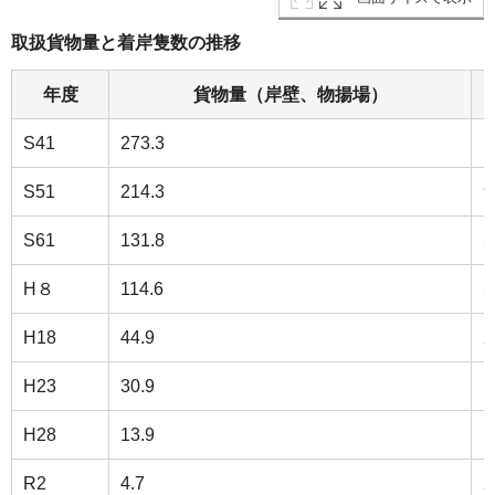
取扱貨物量と着岸隻数の推移
年度
貨物量（岸壁、物揚場）
S41
273.3
1
S51
214.3
9
S61
131.8
5
H８
114.6
5
H18
44.9
2
H23
30.9
1
H28
13.9
1
R2
4.7
2