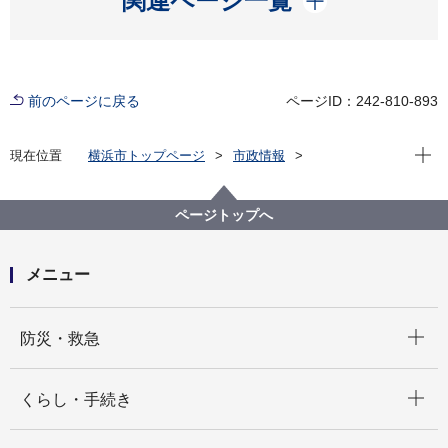
関連ページ一覧
前のページに戻る
ページID：242-810-893
現在位
現在位置
横浜市トップページ
市政情報
横浜市について
横浜港について
港湾局基本情報
計画・方針
山下ふ頭の再開発
山下ふ頭再開発
ページトップへ
山下ふ頭の立地・現況等
メニュー
開く
防災・救急
開く
くらし・手続き
開く