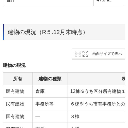
建物の現況（R５.12月末時点）
画面サイズで表示
建物の現況
所有
建物の種類
棟
民有建物
倉庫
12棟※うち区分所有建物１
民有建物
事務所等
６棟※うち市有事務所との
国有建物
―
３棟