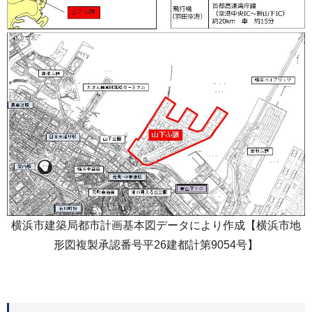
横浜市建築局都市計画基本図データにより作成【横浜市地
形図複製承認番号平26建都計第9054号】