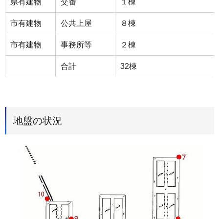
県有建物
交番
１棟
市有建物
公共上屋
８棟
市有建物
事務所等
２棟
合計
32棟
地盤の状況