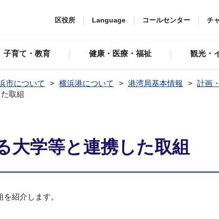
区役所
Language
コールセンター
チ
子育て・教育
健康・医療・福祉
観光・
浜市について
横浜港について
港湾局基本情報
計画
した取組
る大学等と連携した取組
組を紹介します。