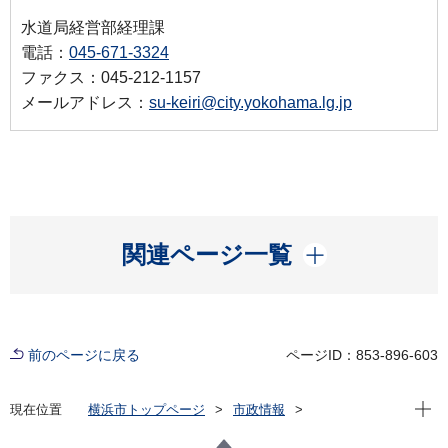
水道局経営部経理課
電話：
045-671-3324
ファクス：045-212-1157
メールアドレス：
su-keiri@city.yokohama.lg.jp
開く
関連ページ一覧
前のページに戻る
ページID：853-896-603
現在位
現在位置
横浜市トップページ
市政情報
横浜市について
市の組織
水道局の紹介
水道局の組織と業務
水道局 経理課