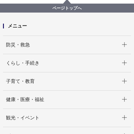
水道局の組織と業務
水道局 経営企画課
ページトップへ
メニュー
開く
防災・救急
開く
くらし・手続き
開く
子育て・教育
開く
健康・医療・福祉
開く
観光・イベント
開く