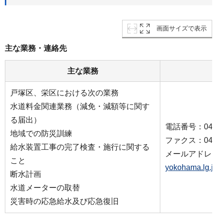
画面サイズで表示
主な業務・連絡先
主な業務
戸塚区、栄区における次の業務
水道料金関連業務（減免・減額等に関す
る届出）
電話番号：045-8
地域での防災訓練
ファクス：045-8
給水装置工事の完了検査・施行に関する
メールアドレ
こと
yokohama.lg.j
断水計画
水道メーターの取替
災害時の応急給水及び応急復旧