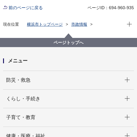
前のページに戻る
ページID：694-960-935
現在位
現在位置
横浜市トップページ
市政情報
横浜市について
市の組織
水道局の紹介
水道局の組織と業務
水道局 戸塚水道事務所
ページトップへ
メニュー
開く
防災・救急
開く
くらし・手続き
開く
子育て・教育
開く
健康・医療・福祉