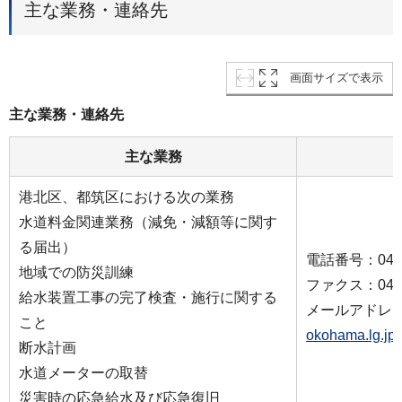
主な業務・連絡先
画面サイズで表示
主な業務・連絡先
主な業務
港北区、都筑区における次の業務
水道料金関連業務（減免・減額等に関す
る届出）
電話番号：045-5
地域での防災訓練
ファクス：045-5
給水装置工事の完了検査・施行に関する
メールアドレ
こと
okohama.lg.jp
断水計画
水道メーターの取替
災害時の応急給水及び応急復旧