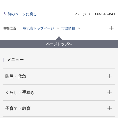
前のページに戻る
ページID：933-646-841
現在位
現在位置
横浜市トップページ
市政情報
横浜市について
市の組織
水道局の紹介
水道局の組織と業務
水道局 菊名水道事務所
ページトップへ
メニュー
開く
防災・救急
開く
くらし・手続き
開く
子育て・教育