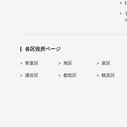
各区役所ページ
青葉区
旭区
泉区
瀬谷区
都筑区
鶴見区