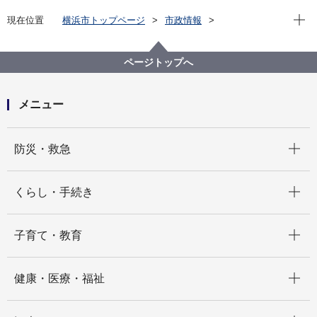
現在位
現在位置
横浜市トップページ
市政情報
横浜市について
市の組織
にぎわいスポーツ文化局の紹介
にぎわいスポーツ文化局の事業計画
ページトップへ
令和８年度 にぎわいスポーツ文化局事業計画
メニュー
開く
防災・救急
開く
くらし・手続き
開く
子育て・教育
開く
健康・医療・福祉
開く