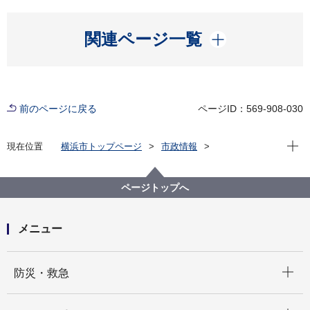
開く
関連ページ一覧
前のページに戻る
ページID：569-908-030
現在位
現在位置
横浜市トップページ
市政情報
横浜市について
市の組織
にぎわいスポーツ文化局の紹介
にぎわいスポーツ文化局の事業計画
ページトップへ
令和６年度 にぎわいスポーツ文化局事業計画
メニュー
開く
防災・救急
開く