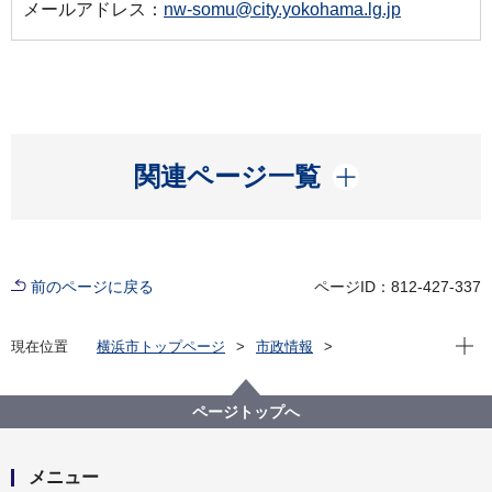
メールアドレス：
nw-somu@city.yokohama.lg.jp
開く
関連ページ一覧
前のページに戻る
ページID：812-427-337
現在位
現在位置
横浜市トップページ
市政情報
横浜市について
市の組織
にぎわいスポーツ文化局の紹介
にぎわいスポーツ文化局の事業計画
ページトップへ
令和７年度 にぎわいスポーツ文化局事業計画
メニュー