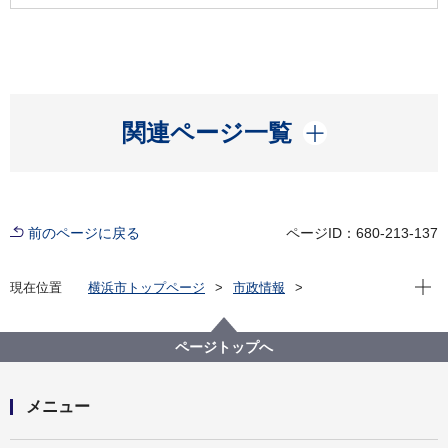
開く
関連ページ一覧
前のページに戻る
ページID：680-213-137
現在位
現在位置
横浜市トップページ
市政情報
横浜市について
市の組織
にぎわいスポーツ文化局の紹介
にぎわいスポーツ文化局の事業計画
ページトップへ
令和５年度 文化観光局事業計画
メニュー