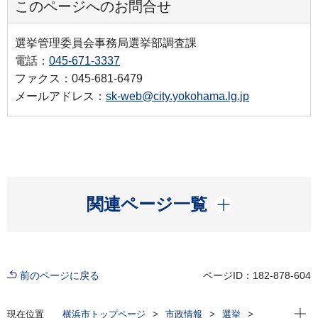
このページへのお問合せ
選挙管理委員会事務局選挙部調査課
電話：
045-671-3337
ファクス：045-681-6479
メールアドレス：
sk-web@city.yokohama.lg.jp
開く
関連ページ一覧
前のページに戻る
ページID：182-878-604
現在位
現在位置
横浜市トップページ
市政情報
選挙