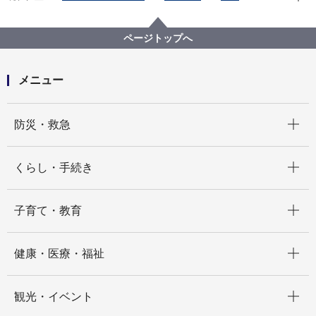
各種選挙の記録
横浜市会・神奈川県議会・神奈川県知事選挙
統一地方選挙（平成31年４月７日執行）
ページトップへ
メニュー
開く
防災・救急
開く
くらし・手続き
開く
子育て・教育
開く
健康・医療・福祉
開く
観光・イベント