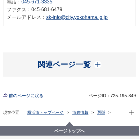
電話：
045-671-3335
ファクス：045-681-6479
メールアドレス：
sk-info@city.yokohama.lg.jp
開く
関連ページ一覧
前のページに戻る
ページID：725-195-849
現在位
現在位置
横浜市トップページ
市政情報
選挙
各種選挙の記録
横浜市会・神奈川県議会・神奈川県知事選挙
横浜市議会議員補欠選挙(金沢区 候補者情報・選挙公
ページトップへ
報)(令和７年８月３日執行）