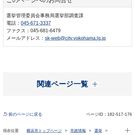
このページへのお問合せ
選挙管理委員会事務局選挙部調査課
電話：
045-671-3337
ファクス：045-681-6479
メールアドレス：
sk-web@city.yokohama.lg.jp
開く
関連ページ一覧
前のページに戻る
ページID：182-517-176
現在位
現在位置
横浜市トップページ
市政情報
選挙