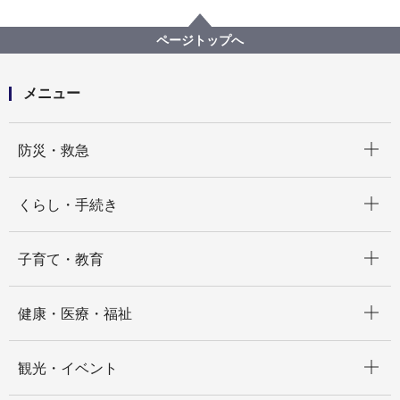
各種選挙の記録
横浜市会・神奈川県議会・神奈川県知事選挙
投票所一覧（令和５年４月９日執行 統一地方選）
ページトップへ
メニュー
開く
防災・救急
開く
くらし・手続き
開く
子育て・教育
開く
健康・医療・福祉
開く
観光・イベント