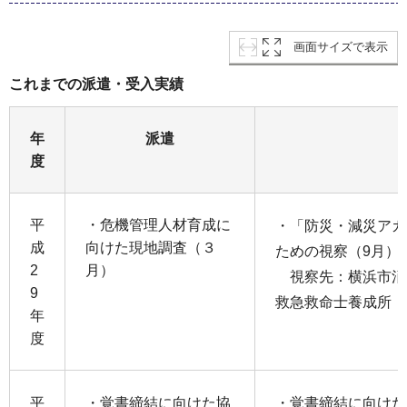
画面サイズで表示
これまでの派遣・受入実績
年
派遣
度
平
・危機管理人材育成に
・「防災・減災アカ
成
向けた現地調査（３
ための視察（9月）
2
月）
視察先：横浜市消
9
救急救命士養成所
年
度
平
・覚書締結に向けた協
・覚書締結に向けた