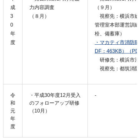
成
力内容調査
（９月）
3
（８月）
視察先：横浜市総
0
管理室本部運営訓練
年
栓、備蓄庫）
度
・マカティ市消防職
DF：463KB）（PD
研修先：横浜市消
視察先：都筑消防
令
・平成30年度12月受入
-
和
のフォローアップ研修
元
（10月）
年
度