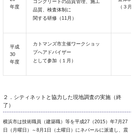
コンクリートの品質管理、施工
年度
（３月
品質、検査体制に
関する研修（11月）
カトマンズ市主催ワークショッ
平成
プへアドバイザー
30
として参加（１月）
年度
２．シティネットと協力した現地調査の実施（終
了）
横浜市は技術職員（建築職）等を平成27（2015）年7月27
日（月曜日）～8月1日（土曜日）にネパールに派遣し、震