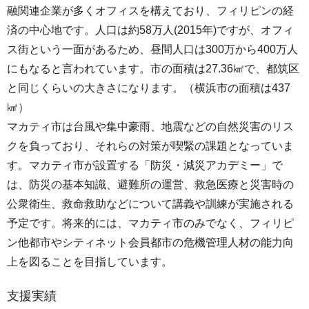
融関連企業が多くオフィスを構えており、フィリピンの経
済の中心地です。人口は約58万人(2015年)ですが、オフィ
ス街という一面があるため、昼間人口は300万から400万人
にもなると言われています。市の面積は27.36㎢で、都筑区
と同じくらいの大きさになります。（横浜市の面積は437
㎢）
マカティ市は台風や集中豪雨、地震などの自然災害のリス
クを負っており、それらの対策が喫緊の課題となっていま
す。マカティ市が設置する「防災・減災アカデミー」で
は、防災の基本知識、避難所の運営、救急医療と災害時の
公衆衛生、救命救助などについて講義や訓練が実施される
予定です。将来的には、マカティ市のみでなく、フィリピ
ン他都市やシティネット会員都市の危機管理人材の能力向
上を図ることを目指しています。
支援実績