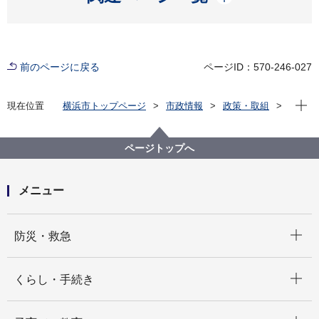
前のページに戻る
ページID：570-246-027
現在位
現在位置
横浜市トップページ
市政情報
政策・取組
国際事業
国際協力
シティネット事業
防災分科会活動（平成24年～令和４年）
ページトップへ
メニュー
開く
防災・救急
開く
くらし・手続き
開く