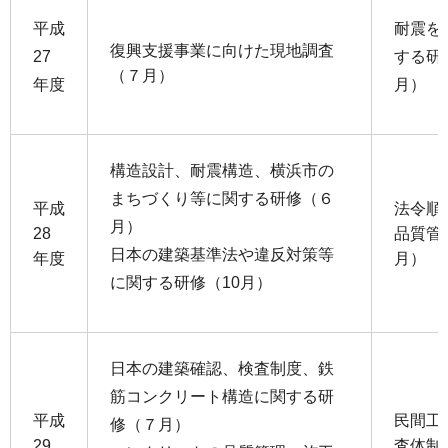
平成
耐震を
復興支援事業に向けた現地調査
27
する研
（７月）
年度
月）
構造設計、耐震構造、横浜市の
まちづくり等に関する研修（６
平成
法令順
月）
28
品質管
日本の建築基準法や違反対策等
年度
月）
に関する研修（10月）
日本の建築確認、検査制度、鉄
筋コンクリート構造に関する研
平成
民間工
修（７月）
29
査体制