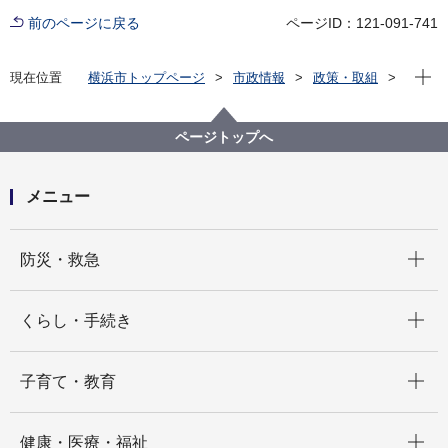
前のページに戻る
ページID：121-091-741
現在位
現在位置
横浜市トップページ
市政情報
政策・取組
国際事業
国際協力
シティネット事業
新着情報
ページトップへ
メニュー
開く
防災・救急
開く
くらし・手続き
開く
子育て・教育
開く
健康・医療・福祉