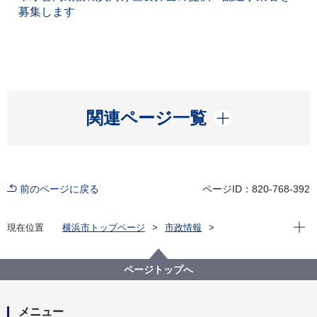
募集します
開く
関連ページ一覧
前のページに戻る
ページID：820-768-392
現在位
現在位置
横浜市トップページ
市政情報
職員採用・人事
労務環境
ページトップへ
メニュー