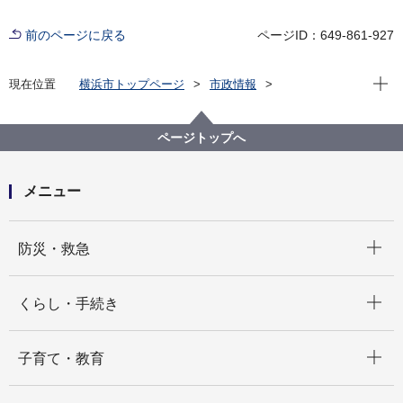
前のページに戻る
ページID：649-861-927
現在位
現在位置
横浜市トップページ
市政情報
広報・広聴・報道
記者発表
行財政局
記者発表 2026年度
ページトップへ
メニュー
開く
防災・救急
開く
くらし・手続き
開く
子育て・教育
開く