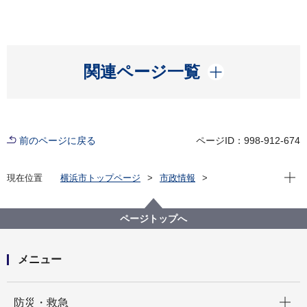
開く
関連ページ一覧
前のページに戻る
ページID：998-912-674
現在位
現在位置
横浜市トップページ
市政情報
広報・広聴・報道
記者発表
行財政局
記者発表 2026年度
特別職の就任について
ページトップへ
メニュー
開く
防災・救急