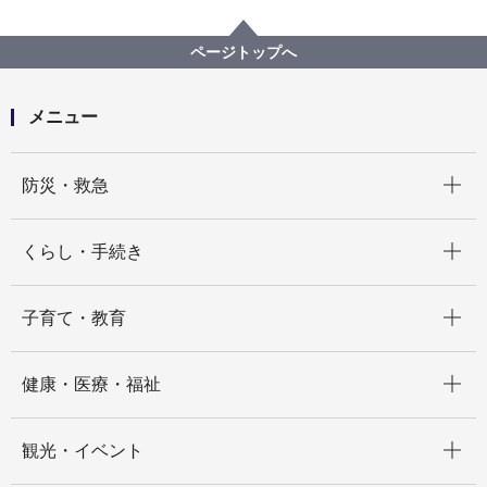
広報・広聴・報道
記者発表
行財政局
記者発表 2026年度
地震レジリエンス債を発行します～日本地震再保険株
ページトップへ
式会社と連携～
メニュー
開く
防災・救急
開く
くらし・手続き
開く
子育て・教育
開く
健康・医療・福祉
開く
観光・イベント