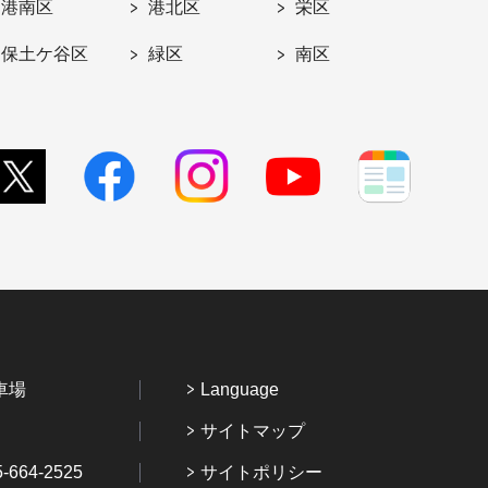
港南区
港北区
栄区
保土ケ谷区
緑区
南区
車場
Language
サイトマップ
64-2525
サイトポリシー