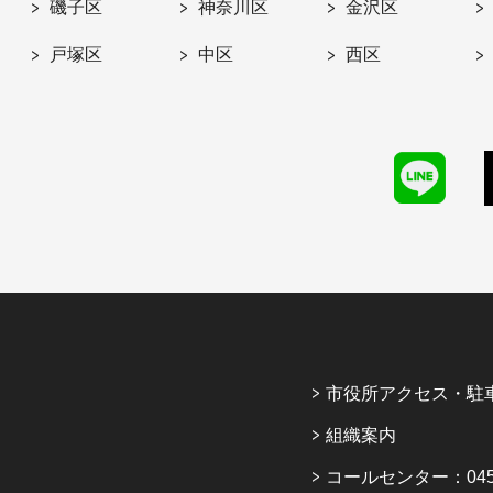
磯子区
神奈川区
金沢区
戸塚区
中区
西区
市役所アクセス・駐
組織案内
コールセンター：045-6