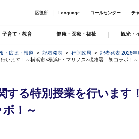
区役所
Language
コールセンター
チ
子育て・教育
健康・医療・福祉
観光・
報・広聴・報道
記者発表
行財政局
記者発表 2026年
行います！～横浜市×横浜F・マリノス×税務署 初コラボ！～
関する特別授業を行います！
ラボ！～