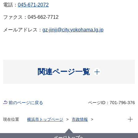
電話：
045-671-2072
ファクス：045-662-7712
メールアドレス：
gz-jinji@city.yokohama.lg.jp
開く
関連ページ一覧
前のページに戻る
ページID：701-796-376
現在位
現在位置
横浜市トップページ
市政情報
広報・広聴・報道
記者発表
行財政局
記者発表 2026年度
令和８年６月９日付け人事異動
ページトップへ