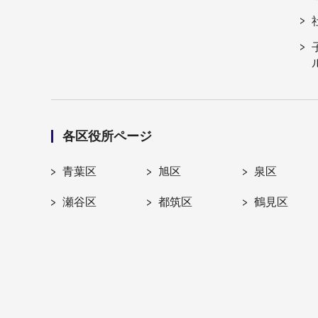
各区役所ページ
青葉区
旭区
泉区
瀬谷区
都筑区
鶴見区