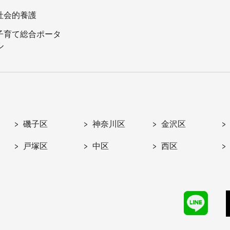
社会的養護
子育て総合ポータ
ル
磯子区
神奈川区
金沢区
戸塚区
中区
西区