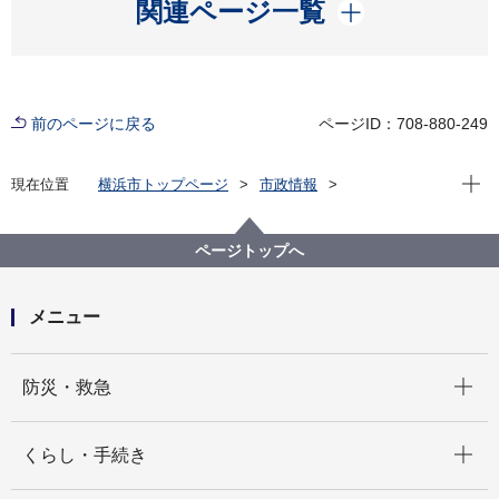
開く
関連ページ一覧
前のページに戻る
ページID：708-880-249
現在位
現在位置
横浜市トップページ
市政情報
広報・広聴・報道
記者発表
都筑区
記者発表 2025年度
シュトゥットガルト室内管弦楽団による無料コンサー
ページトップへ
トをボッシュ株式会社と共同開催します！
メニュー
開く
防災・救急
開く
くらし・手続き