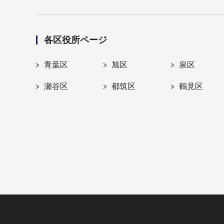
各区役所ページ
青葉区
旭区
泉区
瀬谷区
都筑区
鶴見区