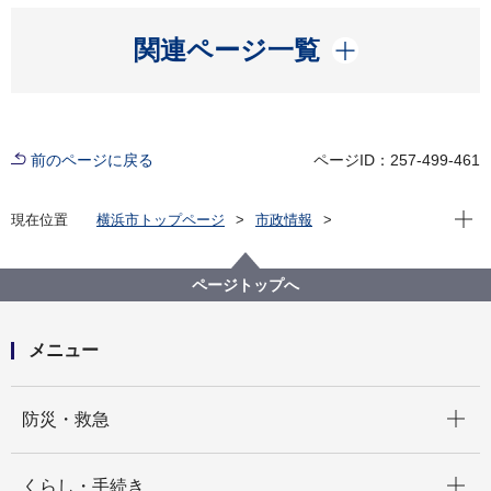
開く
関連ページ一覧
前のページに戻る
ページID：257-499-461
現在位
現在位置
横浜市トップページ
市政情報
広報・広聴・報道
記者発表
都市整備局
記者発表 2021年度
「第２回横浜サイン賞」を開催します！
ページトップへ
メニュー
開く
防災・救急
開く
くらし・手続き