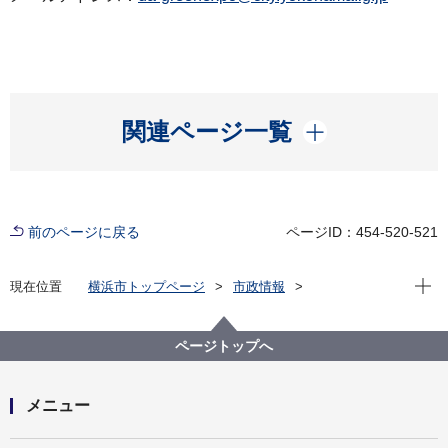
開く
関連ページ一覧
前のページに戻る
ページID：454-520-521
現在位
現在位置
横浜市トップページ
市政情報
広報・広聴・報道
記者発表
都市整備局
記者発表 2021年度
2027横浜 国際園芸博覧会推進ロゴマークPR事業 国
ページトップへ
際園芸博覧会応援デザイン「キリン一番搾り」と「生
茶デカフェ」発売！
メニュー