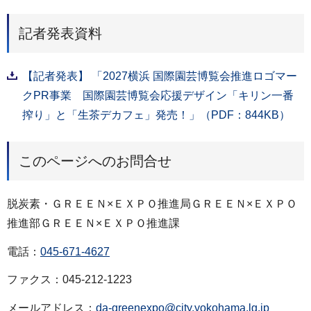
記者発表資料
【記者発表】 「2027横浜 国際園芸博覧会推進ロゴマー
クPR事業 国際園芸博覧会応援デザイン「キリン一番
搾り」と「生茶デカフェ」発売！」（PDF：844KB）
このページへのお問合せ
脱炭素・ＧＲＥＥＮ×ＥＸＰＯ推進局ＧＲＥＥＮ×ＥＸＰＯ
推進部ＧＲＥＥＮ×ＥＸＰＯ推進課
電話：
045-671-4627
ファクス：045-212-1223
メールアドレス：
da-greenexpo@city.yokohama.lg.jp