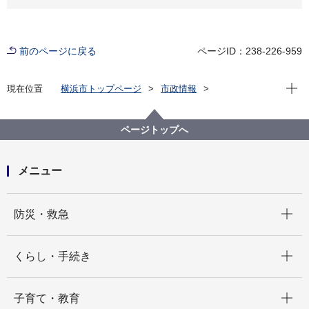
前のページに戻る
ページID：238-226-959
現在位
現在位置
横浜市トップページ
市政情報
広報・広聴・報道
記者発表
都市整備局
記者発表 2021年度
2027国際園芸博覧会推進委員会 令和３年度 定期総会
ページトップへ
を開催しました
メニュー
開く
防災・救急
開く
くらし・手続き
開く
子育て・教育