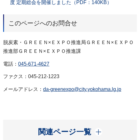
度 定期総会を開催しました（PDF：140KB）
このページへのお問合せ
脱炭素・ＧＲＥＥＮ×ＥＸＰＯ推進局ＧＲＥＥＮ×ＥＸＰＯ
推進部ＧＲＥＥＮ×ＥＸＰＯ推進課
電話：
045-671-4627
ファクス：045-212-1223
メールアドレス：
da-greenexpo@city.yokohama.lg.jp
開く
関連ページ一覧