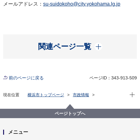
メールアドレス：
su-suidokoho@city.yokohama.lg.jp
開く
関連ページ一覧
前のページに戻る
ページID：343-913-509
現在位
現在位置
横浜市トップページ
市政情報
広報・広聴・報道
記者発表
水道局
記者発表 2024年度
８月１日は「水の日」です。
ページトップへ
メニュー