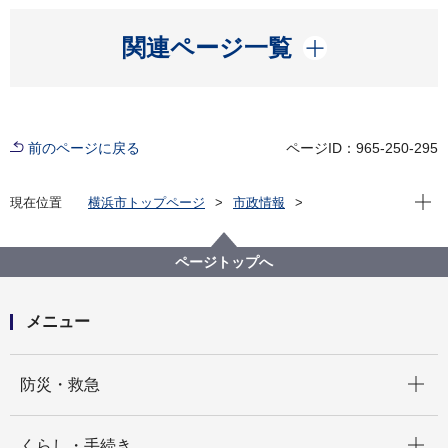
開く
関連ページ一覧
前のページに戻る
ページID：965-250-295
現在位
現在位置
横浜市トップページ
市政情報
広報・広聴・報道
記者発表
水道局
記者発表 2024年度
ポンプ場の遠隔巡視に向けて実証試験を行います！
ページトップへ
将来の担い手不足を見据えドローンとIoTセンサで巡視
点検を効率化
メニュー
開く
防災・救急
開く
くらし・手続き