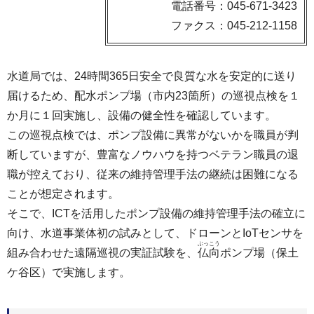
電話番号：045-671-3423
ファクス：045-212-1158
水道局では、24時間365日安全で良質な水を安定的に送り
届けるため、配水ポンプ場（市内23箇所）の巡視点検を１
か月に１回実施し、設備の健全性を確認しています。
この巡視点検では、ポンプ設備に異常がないかを職員が判
断していますが、豊富なノウハウを持つベテラン職員の退
職が控えており、従来の維持管理手法の継続は困難になる
ことが想定されます。
そこで、ICTを活用したポンプ設備の維持管理手法の確立に
向け、水道事業体初の試みとして、ドローンとIoTセンサを
ぶっこう
組み合わせた遠隔巡視の実証試験を、
仏向
ポンプ場（保土
ケ谷区）で実施します。