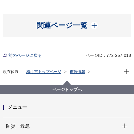
開く
関連ページ一覧
前のページに戻る
ページID：772-257-018
現在位
現在位置
横浜市トップページ
市政情報
広報・広聴・報道
記者発表
水道局
記者発表 2024年度
市内の事業者と協力し、災害時における水道施設の迅
ページトップへ
速な復旧活動を行います～「災害時における水道施設
等の応急措置に関する協定」の締結について～
メニュー
開く
防災・救急