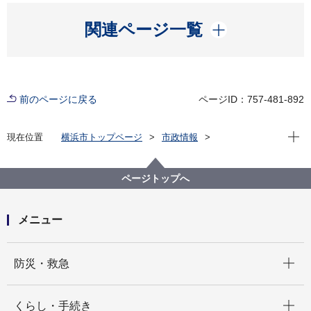
開く
関連ページ一覧
前のページに戻る
ページID：757-481-892
現在位
現在位置
横浜市トップページ
市政情報
広報・広聴・報道
記者発表
建築局
記者発表 2026年度
子育て世代の住まいへの応援パッケージ 子育て応援
ページトップへ
賃貸住宅整備費等補助事業 申請受付を開始しました
！
メニュー
開く
防災・救急
開く
くらし・手続き