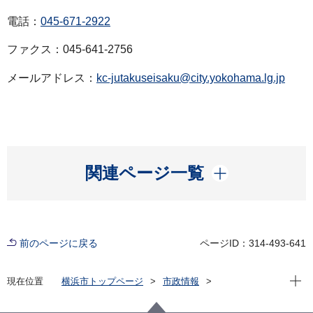
電話：
045-671-2922
ファクス：045-641-2756
メールアドレス：
kc-jutakuseisaku@city.yokohama.lg.jp
開く
関連ページ一覧
前のページに戻る
ページID：314-493-641
現在位
現在位置
横浜市トップページ
市政情報
広報・広聴・報道
記者発表
建築局
記者発表 2026年度