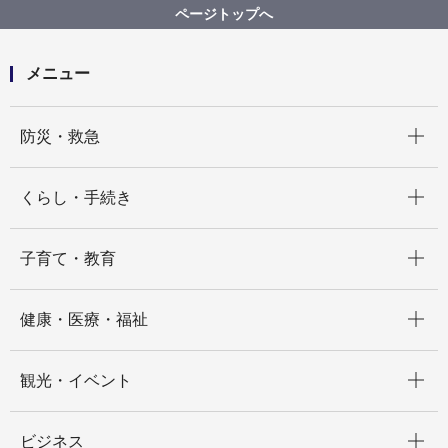
補助金情報・個別相談・製品見学を１度に！事業者・
ページトップへ
居住者向け『マンション窓改修』セミナーを５月30日
に同日開催します！
メニュー
開く
防災・救急
開く
くらし・手続き
開く
子育て・教育
開く
健康・医療・福祉
開く
観光・イベント
開く
ビジネス