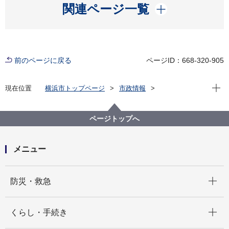
開く
関連ページ一覧
前のページに戻る
ページID：668-320-905
現在位
現在位置
横浜市トップページ
市政情報
広報・広聴・報道
記者発表
建築局
記者発表 2026年度
建築物等の定期報告についてオンライン受付をスター
ページトップへ
トします！
メニュー
開く
防災・救急
開く
くらし・手続き