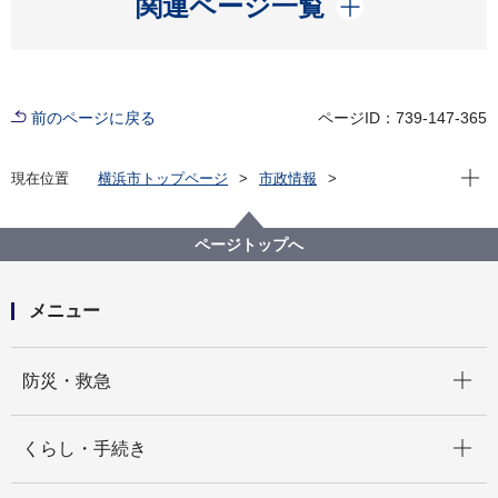
関連ページ一覧
前のページに戻る
ページID：739-147-365
現在位
現在位置
横浜市トップページ
市政情報
広報・広聴・報道
記者発表
医療局
記者発表 2024年度
「犬の飼い主の方へのお知らせ」のデザインをリニュ
ページトップへ
ーアル！
メニュー
開く
防災・救急
開く
くらし・手続き
開く