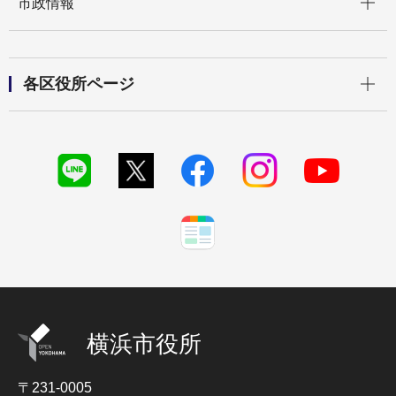
市政情報
開く
各区役所ページ
横浜市役所
〒231-0005