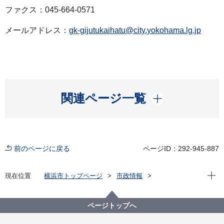
ファクス：045-664-0571
メールアドレス：
gk-gijutukaihatu@city.yokohama.lg.jp
開く
関連ページ一覧
前のページに戻る
ページID：292-945-887
現在位
現在位置
横浜市トップページ
市政情報
広報・広聴・報道
記者発表
下水道河川局
記者発表 2025年度
株式会社フソウとの共同研究で『AGVを活用した下水
ページトップへ
処理場の巡回点検における業務効率化』の実現可能性
検証のため横浜市北部第二水再生センターでの実験を