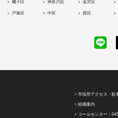
磯子区
神奈川区
金沢区
戸塚区
中区
西区
市役所アクセス・駐
組織案内
コールセンター：045-6