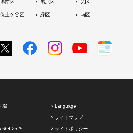
港南区
港北区
栄区
保土ケ谷区
緑区
南区
車場
Language
サイトマップ
64-2525
サイトポリシー