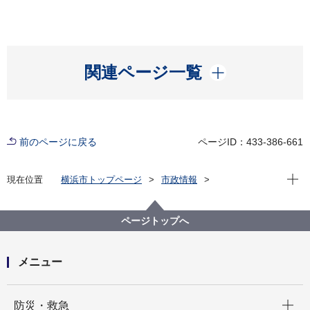
開く
関連ページ一覧
前のページに戻る
ページID：433-386-661
現在位
現在位置
横浜市トップページ
市政情報
広報・広聴・報道
記者発表
道路・交通政策局
記者発表 2021年度
令和４年度道路局予算概要について
ページトップへ
メニュー
開く
防災・救急