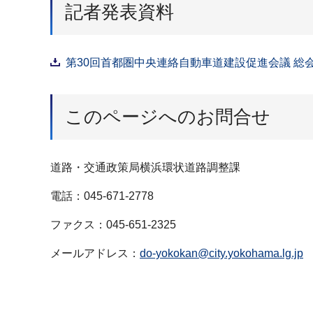
記者発表資料
第30回⾸都圏中央連絡⾃動⾞道建設促進会議 総会及
このページへのお問合せ
道路・交通政策局横浜環状道路調整課
電話：045-671-2778
ファクス：045-651-2325
メールアドレス：
do-yokokan@city.yokohama.lg.jp