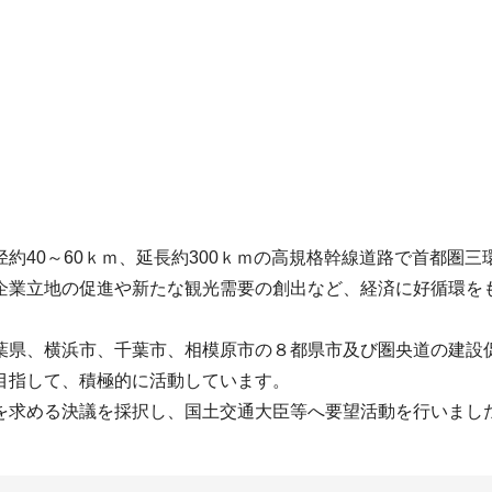
約40～60ｋｍ、延長約300ｋｍの高規格幹線道路で首都圏
企業立地の促進や新たな観光需要の創出など、経済に好循環を
。
葉県、横浜市、千葉市、相模原市の８都県市及び圏央道の建設促
目指して、積極的に活動しています。
を求める決議を採択し、国土交通大臣等へ要望活動を行いまし