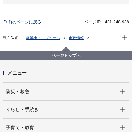
前のページに戻る
ページID：451-248-938
現在位
現在位置
横浜市トップページ
市政情報
広報・広聴・報道
記者発表
道路・交通政策局
記者発表 2021年度
「ヨコハマの橋」Instagramフォトコンテスト2021の入
ページトップへ
賞作品決定
メニュー
開く
防災・救急
開く
くらし・手続き
開く
子育て・教育