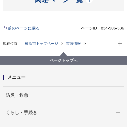
前のページに戻る
ページID：834-906-336
現在位
現在位置
横浜市トップページ
市政情報
広報・広聴・報道
記者発表
道路・交通政策局
記者発表 2021年度
「株式会社 丸産技研」と歩道橋ネーミングライツ契
ページトップへ
約を締結し、愛称が標示されました！
メニュー
開く
防災・救急
開く
くらし・手続き
開く