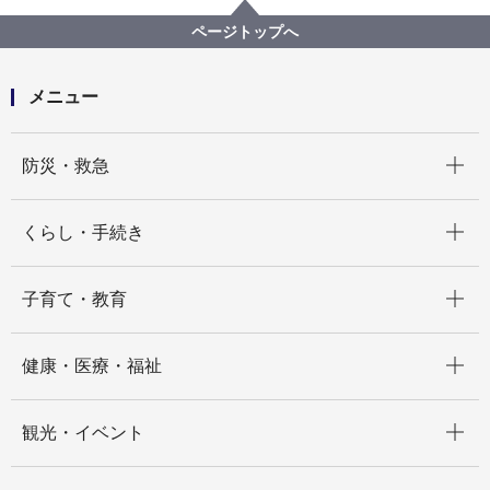
道路・交通政策局
記者発表 2021年度
相模鉄道本線（鶴ヶ峰駅付近）連続立体交差事業の都
ページトップへ
市計画決定を行いました
メニュー
開く
防災・救急
開く
くらし・手続き
開く
子育て・教育
開く
健康・医療・福祉
開く
観光・イベント
開く