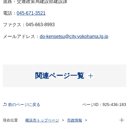
道路・交通政策局建設部建設課
電話：
045-671-3521
ファクス：045-663-8993
メールアドレス：
do-kensetsu@city.yokohama.lg.jp
開く
関連ページ一覧
前のページに戻る
ページID：925-436-183
現在位
現在位置
横浜市トップページ
市政情報
広報・広聴・報道
記者発表