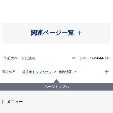
開く
関連ページ一覧
前のページに戻る
ページID：142-044-749
現在位
現在位置
横浜市トップページ
市政情報
広報・広聴・報道
広報・刊行物
その他
横浜市の広報に関するアンケート調査
ページトップへ
メニュー