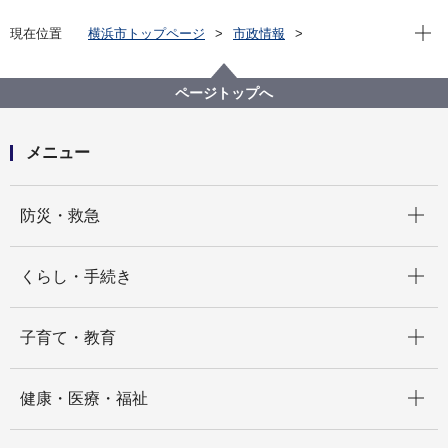
現在位
現在位置
横浜市トップページ
市政情報
広報・広聴・報道
広報・刊行物
その他
横浜市の広報に関するアンケート調査
令和６年度 横浜市の広報に関するアンケート調査
ページトップへ
メニュー
開く
防災・救急
開く
くらし・手続き
開く
子育て・教育
開く
健康・医療・福祉
開く