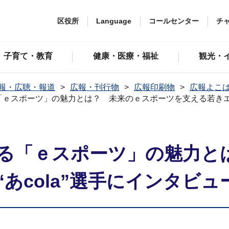
区役所
Language
コールセンター
チ
子育て・教育
健康・医療・福祉
観光・
報・広聴・報道
広報・刊行物
広報印刷物
広報よこ
「ｅスポーツ」の魅力とは？ 未来のｅスポーツを支える若きエー
める「ｅスポーツ」の魅力と
あcola”選手にインタビュ